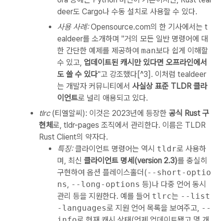
deer도 Cargo나 수동 설치로 사용할 수 있다.
사용 사례:
Opensource.com의 한 기사에서는 t
ealdeer를 소개하며 "거의 모든 일반 명령어에 대
한 간단한 예제를 제공하여
man
보다 쉽게 이해할
수 있고,
업데이트된 캐시만 있다면 오프라인에서
도 쓸 수 있다
"고 강조했다[^3]. 이처럼 tealdeer
는 개발자 커뮤니티에서
사실상 표준 TLDR 클라
이언트
로 널리 애용되고 있다.
tlrc
(티엘알씨): 이것은 2023년에 등장한
공식 Rust 구
현체
로, tldr-pages 조직에서 관리한다. 이름은 TLDR
Rust Client의 약자다.
특징:
클라이언트 명령어는 역시
tldr
로 사용하
며, 최신
클라이언트 명세(version 2.3)
를 충실히
구현하여 옵션 플레이스홀더(
--short-optio
ns
,
--long-options
등)나 다중 언어 동시
관리 등을 지원한다. 예를 들어
tlrc
는
--list
-languages
로 지원 언어 목록을 보여주고,
--
info
로 현재 캐시 상태(언제 업데이트됐고 몇 개