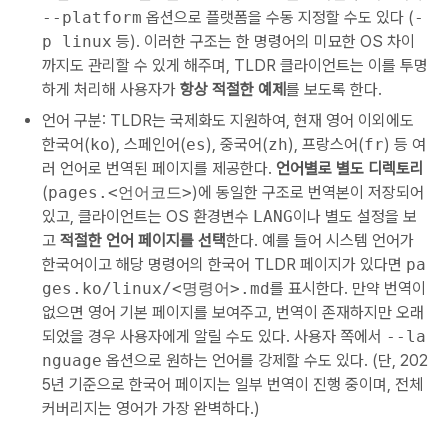
--platform
옵션으로 플랫폼을 수동 지정할 수도 있다 (
-
p linux
등). 이러한 구조는 한 명령어의 미묘한 OS 차이
까지도 관리할 수 있게 해주며, TLDR 클라이언트는 이를 투명
하게 처리해 사용자가
항상 적절한 예제
를 보도록 한다.
언어 구분: TLDR는 국제화도 지원하여, 현재 영어 이외에도
한국어(
ko
), 스페인어(
es
), 중국어(
zh
), 프랑스어(
fr
) 등 여
러 언어로 번역된 페이지를 제공한다.
언어별로 별도 디렉토리
(
pages.<언어코드>
)에 동일한 구조로 번역본이 저장되어
있고, 클라이언트는 OS 환경변수
LANG
이나 별도 설정을 보
고
적절한 언어 페이지를 선택
한다. 예를 들어 시스템 언어가
한국어이고 해당 명령어의 한국어 TLDR 페이지가 있다면
pa
ges.ko/linux/<명령어>.md
를 표시한다. 만약 번역이
없으면 영어 기본 페이지를 보여주고, 번역이 존재하지만 오래
되었을 경우 사용자에게 알릴 수도 있다. 사용자 쪽에서
--la
nguage
옵션으로 원하는 언어를 강제할 수도 있다. (단, 202
5년 기준으로 한국어 페이지는 일부 번역이 진행 중이며, 전체
커버리지는 영어가 가장 완벽하다.)