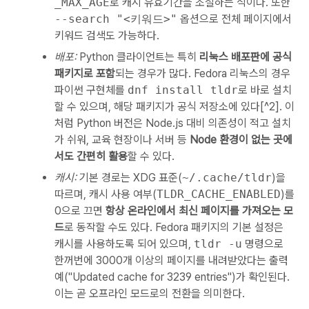
_MAX_AGE
로 캐시 유효기간을 조절하는 식이다. 또한
--search "<키워드>"
옵션으로 전체 페이지에서
키워드 검색도 가능하다.
배포:
Python 클라이언트는 특히
리눅스 배포판에 공식
패키지로 포함
되는 경우가 많다. Fedora 리눅스의 경우
파이썬 구현체를
dnf install tldr
로 바로 설치
할 수 있으며, 해당 패키지가 공식 저장소에 있다[^2]. 이
처럼 Python 버전은 Node.js 대비 의존성이 적고 설치
가 쉬워, 교육 현장이나 서버 등
Node 환경이 없는 곳에
서도 간편히 활용
할 수 있다.
캐시:
기본 경로는 XDG 표준(
~/.cache/tldr
)을
따르며, 캐시 사용 여부(
TLDR_CACHE_ENABLED
)를
0으로 끄면
항상 온라인에서 최신 페이지를 가져오는 모
드
로 동작할 수도 있다. Fedora 패키지의 기본 설정은
캐시를 사용하도록 되어 있으며,
tldr -u
명령으로
한꺼번에 3000개 이상의 페이지를 내려받았다는 출력
예("Updated cache for 3239 entries")가 확인된다.
이는 곧 오프라인 모드로의 전환을 의미한다.