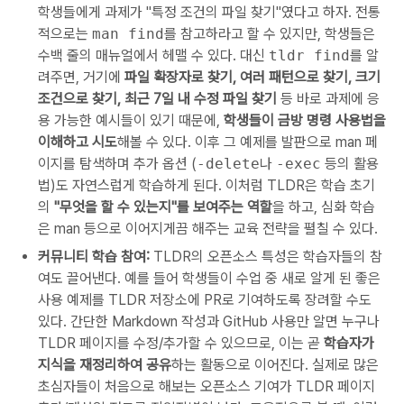
학생들에게 과제가 "특정 조건의 파일 찾기"였다고 하자. 전통
적으로는
man find
를 참고하라고 할 수 있지만, 학생들은
수백 줄의 매뉴얼에서 헤맬 수 있다. 대신
tldr find
를 알
려주면, 거기에
파일 확장자로 찾기, 여러 패턴으로 찾기, 크기
조건으로 찾기, 최근 7일 내 수정 파일 찾기
등 바로 과제에 응
용 가능한 예시들이 있기 때문에,
학생들이 금방 명령 사용법을
이해하고 시도
해볼 수 있다. 이후 그 예제를 발판으로 man 페
이지를 탐색하며 추가 옵션 (
-delete
나
-exec
등의 활용
법)도 자연스럽게 학습하게 된다. 이처럼 TLDR은 학습 초기
의
"무엇을 할 수 있는지"를 보여주는 역할
을 하고, 심화 학습
은 man 등으로 이어지게끔 해주는 교육 전략을 펼칠 수 있다.
커뮤니티 학습 참여:
TLDR의 오픈소스 특성은 학습자들의 참
여도 끌어낸다. 예를 들어 학생들이 수업 중 새로 알게 된 좋은
사용 예제를 TLDR 저장소에 PR로 기여하도록 장려할 수도
있다. 간단한 Markdown 작성과 GitHub 사용만 알면 누구나
TLDR 페이지를 수정/추가할 수 있으므로, 이는 곧
학습자가
지식을 재정리하여 공유
하는 활동으로 이어진다. 실제로 많은
초심자들이 처음으로 해보는 오픈소스 기여가 TLDR 페이지