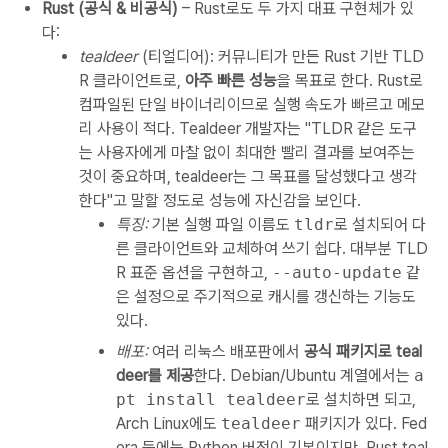
Rust (공식 & 비공식)
– Rust로도 두 가지 대표 구현체가 있
다:
tealdeer
(티얼디어): 커뮤니티가 만든 Rust 기반 TLD
R 클라이언트로,
아주 빠른 성능
을 목표로 한다. Rust로
컴파일된 단일 바이너리이므로 실행 속도가 빠르고 메모
리 사용이 적다. Tealdeer 개발자는 "TLDR 같은 도구
는 사용자에게 마찰 없이 최대한 빨리 결과를 보여주는
것이 중요하며, tealdeer는 그 목표를 달성했다고 생각
한다"고 말할 정도로 성능에 자신감을 보인다.
특징:
기본 실행 파일 이름도
tldr
로 설치되어 다
른 클라이언트와 교체하여 쓰기 쉽다. 대부분 TLD
R 표준 옵션을 구현하고,
--auto-update
같
은 설정으로 주기적으로 캐시를 갱신하는 기능도
있다.
배포:
여러 리눅스 배포판에서
공식 패키지로 teal
deer를 제공
한다. Debian/Ubuntu 계열에서는
a
pt install tealdeer
로 설치하면 되고,
Arch Linux에도
tealdeer
패키지가 있다. Fed
ora 등에는 Python 버전이 기본이지만, Rust teal