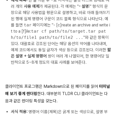
예제 목록:
한 줄 띄운 후
-
로 시작하는 불릿 리스트 형태로 여
러 개의
사용 예제
가 제공된다. 각 예제는 "
- 설명:
" 형식의 문
장으로 해당 사용법을 평문으로 설명하고, 바로 아래 들여쓰기
된 행에 실제 명령어 구문이 코드 블록 형식으로 나타난다. 예
를 들면
tar
페이지에는 "- [c]reate an archive and write i
t to a [f]ile:
tar cf path/to/target.tar pat
h/to/file1 path/to/file2 ...
"와 같은 항목이
있다. 대괄호로 강조된 단어는 해당 옵션의 약어를 나타내며,
예제 코드에서도 동일 글자가 색상 등으로 강조된다. 이러한
짧
은 설명 + 실제 명령어
쌍이 여러 개 나열되어, 한 명령어당 일
반적으로 5~8개 정도의 대표 사례를 보여준다.
클라이언트 프로그램은 Markdown으로 된 페이지를 읽어
터미널
에 보기 좋게 렌더링
한다. 대부분의 TLDR CLI 클라이언트는 다
음과 같은 렌더링 특성을 갖는다.
서식 적용:
명령어 이름(제목)은 굵게 또는 색상으로, 설명 부