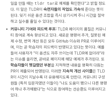
일을 만들 때는
tldr tar
로 예제를 확인한다"고 밝힐 정도
다. 이 말은 TLDR이
숙련자들의 작업도 가속
해 준다는 뜻이
된다. 잊기 쉬운 옵션 조합을 즉시 상기시켜 주니 시간을 절약
하고 실수를 줄일 수 있다는 것이다.
커뮤니티 기여와 피드백 루프:
TLDR 페이지의 품질은 커뮤니
티 참여로 계속 향상되고 있다. 새로운 명령어 추가, 잘못된 예
제 수정, 번역 개선 등은 모두 GitHub 이슈와 PR로 이루어지
며, 이는 곧 학습자의 피드백이 반영되고 있다는 뜻이다. 예를
들어 사용자가 "이 옵션도 자주 쓰이는데 TLDR에 없더라"라
는 이슈를 올리면, 곧바로 페이지에 해당 예제가 추가된다. 또
학습자들이 헷갈렸던 부분
을 지적하면 내용을 명확히 다듬는
PR이 제출되어 반영된다. 이러한
지속적 개선 사이클
은 TLD
R이 시간이 지날수록 더 유용해지도록 만든다. 커뮤니티 구성
원들 (특히 입문자였던 이들이) "나도 도움이 됐으니 다른 명령
어 하나 추가해봤다"는 식으로 참여하는 선순환도 이루어지고
있다.