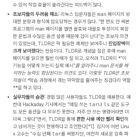
수 있어 작업 효율이 올라간다는 피드백이 많다.
초보자들의 두려움 해소:
리눅스 입문자들은
man
페이지의 방
대한 분량과 형식에 압도당하는 경우가 많다. "한 번도 안 써본
프로그램의 man 페이지를 열면 괄호와 대괄호 투성이의 복잡
한 문법과 수많은 옵션 설명 때문에 겁이 난다"는 초보자 의견
이 있었는데, TLDR은 딱 필요한 예제만 보여주니
진입장벽이
크게 낮아졌다
는 반응이다. TLDR로 개념을 잡은 후에 man
페이지를 읽으면 훨씬 이해가 잘 되고, 오히려 TLDR이 *"이
기능을 어떻게 쓰는지 실제 예시"
를 알려주니 man 문서를 해
석하는 능력도 향상된다는 의견도 있다. 이렇듯 TLDR은 초보
자들이 *
학습 과정에서 겪는 막막함을 줄여주는 징검다리 역할
**을 하고 있다.
실무자들의 습관:
경험 많은 사용자들도 TLDR을 애용한다. 예
컨대 Hackaday 기사에서는 "매일 쓰는
tar
나
ls
같은 도구
도 모든 옵션을 다 외우진 못한다. 자주 안 쓰는 명령어라면 더
더욱 그렇다"면서, TLDR을 통해
흔한 사용 예만 빨리 확인
하
고 넘어가는 것이 현명하다고 조언한다[^1]. 심지어 어떤 Linu
x 고수는 "수십 년째
tar
를 써왔지만, 여전히 새로운 압축 파