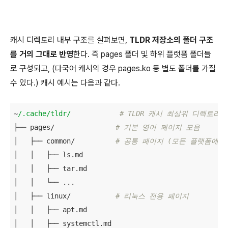
캐시 디렉토리 내부 구조를 살펴보면,
TLDR 저장소의 폴더 구조
를 거의 그대로 반영
한다. 즉 pages 폴더 및 하위 플랫폼 폴더들
로 구성되고, (다국어 캐시의 경우 pages.ko 등 별도 폴더를 가질
수 있다.) 캐시 예시는 다음과 같다.
~
/.cache/tldr/
# TLDR 캐시 최상위 디렉토리
├── pages/               
# 기본 영어 페이지 모음
│   ├── common/          
# 공통 페이지 (모든 플랫폼에 
│   │   ├── ls.md

│   │   ├── tar.md

│   │   └── ... 

│   ├── linux/           
# 리눅스 전용 페이지
│   │   ├── apt.md

│   │   ├── systemctl.md
