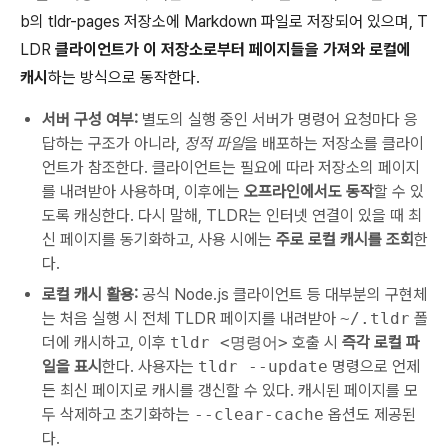
b의 tldr-pages 저장소에 Markdown 파일로 저장되어 있으며, T
LDR
클라이언트가 이 저장소로부터 페이지들을 가져와 로컬에
캐시
하는 방식으로 동작한다.
서버 구성 여부:
별도의 실행 중인 서버가 명령어 요청마다 응
답하는 구조가 아니라,
정적 파일
을 배포하는 저장소를 클라이
언트가 참조한다. 클라이언트는 필요에 따라 저장소의 페이지
를 내려받아 사용하며, 이후에는
오프라인에서도 동작
할 수 있
도록 캐싱한다. 다시 말해, TLDR는 인터넷 연결이 있을 때 최
신 페이지를 동기화하고, 사용 시에는
주로 로컬 캐시를 조회
한
다.
로컬 캐시 활용:
공식 Node.js 클라이언트 등 대부분의 구현체
는 처음 실행 시 전체 TLDR 페이지를 내려받아
~/.tldr
폴
더에 캐시하고, 이후
tldr <명령어>
호출 시
즉각 로컬 파
일을 표시
한다. 사용자는
tldr --update
명령으로 언제
든 최신 페이지로 캐시를 갱신할 수 있다. 캐시된 페이지를 모
두 삭제하고 초기화하는
--clear-cache
옵션도 제공된
다.