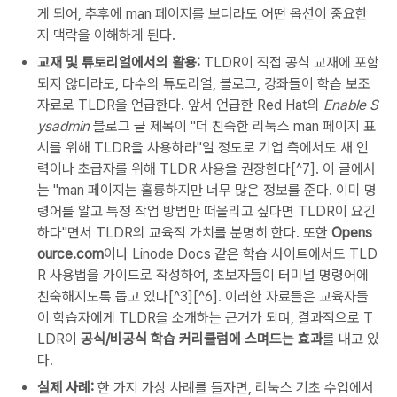
게 되어, 추후에 man 페이지를 보더라도 어떤 옵션이 중요한
지 맥락을 이해하게 된다.
교재 및 튜토리얼에서의 활용:
TLDR이 직접 공식 교재에 포함
되지 않더라도, 다수의 튜토리얼, 블로그, 강좌들이 학습 보조
자료로 TLDR을 언급한다. 앞서 언급한 Red Hat의
Enable S
ysadmin
블로그 글 제목이 "더 친숙한 리눅스 man 페이지 표
시를 위해 TLDR을 사용하라"일 정도로 기업 측에서도 새 인
력이나 초급자를 위해 TLDR 사용을 권장한다[^7]. 이 글에서
는 "man 페이지는 훌륭하지만 너무 많은 정보를 준다. 이미 명
령어를 알고 특정 작업 방법만 떠올리고 싶다면 TLDR이 요긴
하다"면서 TLDR의 교육적 가치를 분명히 한다. 또한
Opens
ource.com
이나 Linode Docs 같은 학습 사이트에서도 TLD
R 사용법을 가이드로 작성하여, 초보자들이 터미널 명령어에
친숙해지도록 돕고 있다[^3][^6]. 이러한 자료들은 교육자들
이 학습자에게 TLDR을 소개하는 근거가 되며, 결과적으로 T
LDR이
공식/비공식 학습 커리큘럼에 스며드는 효과
를 내고 있
다.
실제 사례:
한 가지 가상 사례를 들자면, 리눅스 기초 수업에서