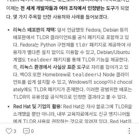
이제는
전 세계 개발자들과 여러 조직에서 인정받는 도구
가 되었
다. 몇 가지 주목할 만한 사용처와 사례를 들어보겠다.
리눅스 배포판의 채택:
앞서 언급했듯 Fedora, Debian 등의
배포판에서 TLDR 클라이언트를 공식 패키지로 포함하고 있
다. Fedora는 Python 구현체를
tldr
패키지로 제공하여 사
용자가 별다른 설치 없이도 이용할 수 있고, Debian/Ubuntu
계열도
tealdeer
패키지를 통해 TLDR 기능을 제공한다.
즉,
리눅스 환경에서 사실상 표준 도구
로 자리를 잡아가고 있
다. 맥OS 또한 Homebrew로
tealdeer
나 Node 클라이
언트를 쉽게 설치할 수 있고, Windows의 scoop이나 chocol
ately에도 TLDR 패키지가 존재한다. 이러한 광범위한 배포는
TLDR의 유용성을 공식적으로 인정한 결과라고 볼 수 있다.
Red Hat 및 기업의 활용:
Red Hat은 자사 블로그에 TLDR을
소개했을 뿐만 아니라, 내부 교육자료에서도 신규 엔지니어들
에게 TLDR 사용을 권장하는 것으로 알려져 있다. Red Hat의
엔지니어 겸 에반젤리스트인 Ricardo Gerardi는
Enable Sys
3
0
admin
블로그에 "tldr로 리눅스 man 페이지를 더 유용하게 보