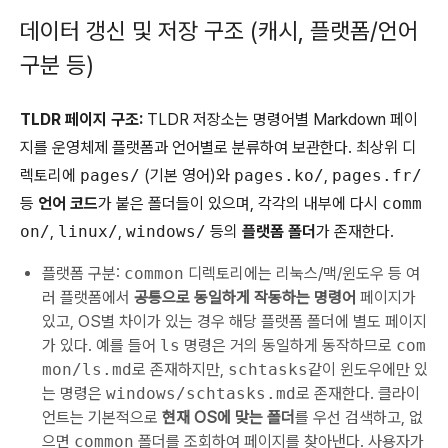
데이터 갱신 및 저장 구조 (캐시, 플랫폼/언어
구분 등)
TLDR 페이지 구조:
TLDR 저장소는 명령어별 Markdown 페이
지를 운영체제 플랫폼과 언어별로 분류하여 보관한다. 최상위 디
렉토리에
pages/
(기본 영어)와
pages.ko/
,
pages.fr/
등
언어 코드
가 붙은 폴더들이 있으며, 각각의 내부에 다시
comm
on/
,
linux/
,
windows/
등의
플랫폼 폴더
가 존재한다.
플랫폼 구분:
common
디렉토리에는 리눅스/맥/윈도우 등 여
러 플랫폼에서
공통으로 동일하게 작동하는 명령어
페이지가
있고, OS별 차이가 있는 경우 해당 플랫폼 폴더에 별도 페이지
가 있다. 예를 들어
ls
명령은 거의 동일하게 동작하므로
com
mon/ls.md
로 존재하지만,
schtasks
같이 윈도우에만 있
는 명령은
windows/schtasks.md
로 존재한다. 클라이
언트는 기본적으로
현재 OS에 맞는 폴더
를 우선 검색하고, 없
으면
common
폴더를 조회하여 페이지를 찾아낸다. 사용자가