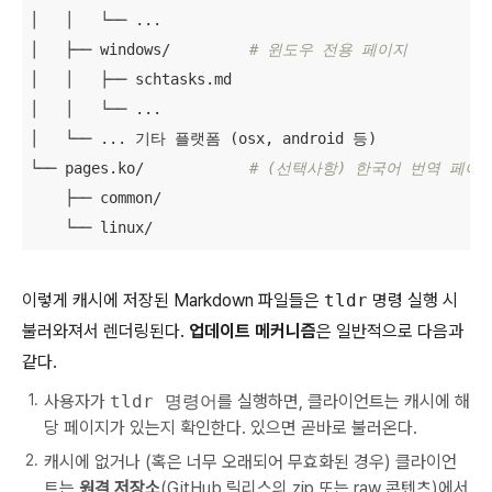
│   │   └── ...

│   ├── windows/         
# 윈도우 전용 페이지
│   │   ├── schtasks.md

│   │   └── ...

│   └── ... 기타 플랫폼 (osx, android 등)

└── pages.ko/            
# (선택사항) 한국어 번역 페이
    ├── common/

    └── linux/
이렇게 캐시에 저장된 Markdown 파일들은
tldr
명령 실행 시
불러와져서 렌더링된다.
업데이트 메커니즘
은 일반적으로 다음과
같다.
사용자가
tldr 명령어
를 실행하면, 클라이언트는 캐시에 해
당 페이지가 있는지 확인한다. 있으면 곧바로 불러온다.
캐시에 없거나 (혹은 너무 오래되어 무효화된 경우) 클라이언
트는
원격 저장소
(GitHub 릴리스의 zip 또는 raw 콘텐츠)에서