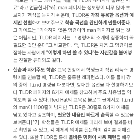
"새로운 리눅스 명령어를 배울 때 TLDR 페이지가 훌륭한 자
료"라고 언급한다[^6]. man 페이지는 정보량이 너무 많아 초
보자가 핵심을 놓치기 쉬운데, TLDR은
가장 유용한 옵션과 예
제만 선별
하여 보여주므로
학습 곡선을 완만하게 만들어준다
.
그 가이드는 "익숙하지 않은 명령어의 man 페이지를 읽는 것
은 어렵지만, TLDR 페이지는 그 명령어의 소개에 집중하여 꼭
필요한 것만 준다"고 비교한다. 즉, TLDR은 처음 그 명령어를
접하는 사람에게
"이렇게 하면 쓸 수 있다"는 자신감을 불어넣
는
친절한 튜터와도 같다.
실습과 자기주도 학습:
교육 현장에서 학생들이 직접 리눅스 명
령어를 연습할 때, TLDR은 훌륭한 레퍼런스다. 예를 들어 강
의 중에
find
명령을 다룬다면, 방대한 옵션을 다 설명하기보
다 TLDR 페이지의 8가지 예제를 참고하여 주요 사용법을 익
히도록 할 수 있다. Red Hat의 교육용 블로그 글에서도
find
의 man이 1100줄이 넘지만 TLDR은 30줄로 8가지 예제를
담고 있다고 강조하며,
필요한 내용만 빠르게 습득
할 수 있음을
보여준다[^7]. 학생들은 TLDR 예제를 따라해 보며 결과를 바
로 확인할 수 있고, 각 예제의 의미를 질문하며 깊이를 더해갈
수 있다. 또한 TLDR을 통해
올바른 명령어 사용 패턴
을 배우