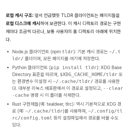
로컬 캐시 구조:
앞서 언급했듯 TLDR 클라이언트는 페이지들을
로컬 디스크에 캐시
하여 보관한다. 이 캐시 디렉토리 경로는 구현
체마다 조금씩 다르나, 보통 사용자의 홈 디렉토리 아래에 위치한
다.
Node.js 클라이언트 (npm
tldr
): 기본 캐시 경로는
~/.t
ldr/
폴더이며, 모든 페이지를 여기에 저장한다.
Python 클라이언트 (
pip install tldr
): XDG Base
Directory 표준을 따르며,
$XDG_CACHE_HOME/tldr
또
는 환경변수 미설정 시
~/.cache/tldr/
경로를 사용한
다. 대부분 리눅스 배포판에서 이 경로로 설정되고,
--clear
-cache
명령 시 이 폴더를 삭제한다.
Rust 구현체들(예: tealdeer, tlrc): 역시 기본적으로 XDG 경
로 (예:
~/.cache/tldr
)를 사용하며,
~/.config/tl
rc/config.toml
등의 설정파일에서 경로를 바꿀 수도
있다.