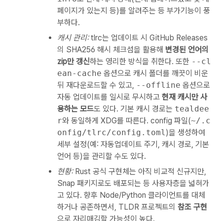
페이지가 있는지 등)를 알려주는 등 부가기능이 풍
부하다.
캐시 관리:
tlrc는 업데이트 시 GitHub Releases
의 SHA256 해시 체크섬을 활용해
변경된 언어의
zip만 갱신
하는 영리한 방식을 취한다. 또한
--cl
ean-cache
옵션으로 캐시 폴더를 깨끗이 비운
뒤 재다운로드할 수 있고,
--offline
옵션으로
자동 업데이트를 일시로 무시하고
현재 캐시만 사
용하는 모드
도 있다. 기본 캐시 경로는
tealdee
r
와 동일하게 XDG를 따른다. config 파일(
~/.c
onfig/tlrc/config.toml
)을 생성하여
세부 설정(예: 자동업데이트 주기, 캐시 경로, 기본
언어 등)을 관리할 수도 있다.
현황:
Rust 공식 구현체는 아직 비교적 신규지만,
Snap 패키지로도 배포되는 등 사용자층을 넓혀가
고 있다. 향후 Node/Python 클라이언트를 대체
하거나 공존하면서, TLDR 프로젝트의
참조 구현
으로 자리매김할 가능성이 높다.