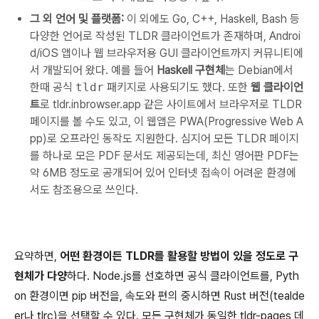
그 외 언어 및 플랫폼:
이 외에도 Go, C++, Haskell, Bash 등
다양한 언어로 작성된 TLDR 클라이언트가 존재하며, Androi
d/iOS 앱이나 웹 브라우저용 GUI 클라이언트까지 커뮤니티에
서 개발되어 왔다. 예를 들어
Haskell 구현체
는 Debian에서
한때 공식
tldr
패키지로 사용되기도 했다. 또한
웹 클라이언
트
로 tldr.inbrowser.app 같은 사이트에서 브라우저로 TLDR
페이지를 볼 수도 있고, 이 웹앱은 PWA(Progressive Web A
pp)로 오프라인 동작도 지원한다. 심지어 모든 TLDR 페이지
를 하나로 모은 PDF 문서도 제공되는데, 최신 영어판 PDF는
약 6MB 정도로 공개되어 있어 인터넷 접속이 어려운 환경에
서도 참조용으로 쓰인다.
요약하면,
어떤 환경이든 TLDR를 활용할 방법이 있을 정도로 구
현체가 다양
하다. Node.js를 선호하면 공식 클라이언트를, Pyth
on 환경이면 pip 버전을, 속도와 편의 중시하면 Rust 버전(tealde
er나 tlrc)을 선택할 수 있다. 모든 구현체가 동일한 tldr-pages 데