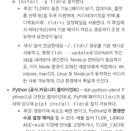
m install -g tldr
로 설치한다.
특징:
TLDR의 표준 기능 (페이지 보기, 업데이트, 플랫
폼 선택 등)을 두루 지원하며, 커스터마이징을 위해 홈
디렉토리에
.tldrrc
설정파일을 사용한다. 이 파일에
서 테마(색상)부터 기본 페이지 저장소 경로까지 조정 가
능하여 유연성이 높다.
캐시:
앞서 언급한대로
~/.tldr/
경로를 기본 캐시로
사용하고, 명령
tldr --update
로 GitHub의 최신
zip을 내려받아 갱신한다. Node.js 런타임이 필요하므
로, 이미 Node 환경이 갖춰진 개발자에게 적합하다. Wi
ndows, macOS, Linux 등 Node.js가 동작하는 어디서
든 사용 가능하며, CUI 환경에서 폭넓게 쓰인다.
Python (공식 커뮤니티 클라이언트)
–
tldr-python-client
: P
ython으로 구현된 클라이언트로, PyPI에 패키지(
tldr
)가 올
라와 있으며
pip3 install tldr
로 설치 가능하다.
특징:
경량이며 속도도 빠른 편이고, Python답게
환경변
수로 설정 제어
를 할 수 있다. 예를 들어
TLDR_LANGU
AGE=ko
로 지정해 언어를 고정하거나,
TLDR_CACHE