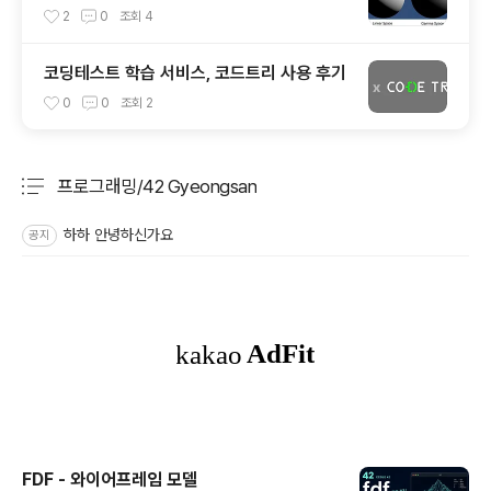
픽셀 색상 파이프라인
2
0
조회
4
코딩테스트 학습 서비스, 코드트리 사용 후기
0
0
조회
2
프로그래밍/42 Gyeongsan
분류 전체보기
주요 글 목록
하하 안녕하신가요
공지
FDF - 와이어프레임 모델
글 내용