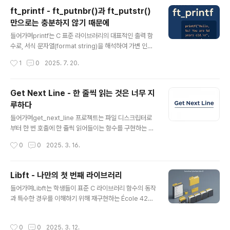
과 유연한 스토리지 관리 기법UFW(Uncomplicated Fir
ft_printf - ft_putnbr()과 ft_putstr()
ewall): 방화벽 설정 및 네트워크 보안SSH 보안 설정: 원
만으로는 충분하지 않기 때문에
격 접속 보안 강화 및 설정 방법Sudo와 사용자 관리: 권한
글 내용
관리 및 보안 설정SELinux: 시스템 보안 정책 및 적용 방
들어가며printf는 C 표준 라이브러리의 대표적인 출력 함
법Hostname 및 네트워크 설정: 서버의 네트워크 환경 구
수로, 서식 문자열(format string)을 해석하여 가변 인자
성기본적인 서비스 ..
들을 형식화된 텍스트로 변환하고 표준 출력(stdout)에 출
작성시간
1
0
2025. 7. 20.
력한다. 이 글에서는 printf 함수의 작동 원리와 주요 기능,
가변 인자 처리 기법(stdarg.h 활용), 출력 버퍼링과 성능
최적화, 구현 시 직면할 수 있는 문제점과 그 해결 방법을
Get Next Line - 한 줄씩 읽는 것은 너무 지
알아본다. 또한 표준 printf와 이를 재구현하는 과제인 ft_
루하다
printf의 차이점을 분석하고, 간단한 구현 예제 코드를 통
글 내용
해 내부 동작을 설명한다. 이를 위해 C 표준 문서[^1], GN
들어가며get_next_line 프로젝트는 파일 디스크립터로
U libc 문서[^2], 권위 있는 서적[^3] 등 신뢰할 만한 자료
부터 한 번 호출에 한 줄씩 읽어들이는 함수를 구현하는 과
를 인용하여 정확한 정보를 제공한다. printf 함수 개요 및
제이다. 42 과정에서 파일 I/O와 메모리 관리, static 변수
작성시간
0
0
2025. 3. 16.
작동 원리p..
활용 등을 심도 있게 훈련한다[^1]. 이 글에서는 해당 과제
를 성공적으로 수행하기 위해 필요한 사전 지식을 정리하
고, 실제 평가 기준을 고려한 모범 구현 방식과 고급 기법을
Libft - 나만의 첫 번째 라이브러리
단계별로 분석한다. 1. 파일 입출력 기초 및 최적화 기법파
글 내용
들어가며Libft는 학생들이 표준 C 라이브러리 함수의 동작
일 디스크립터(FD)는 유닉스 계열 시스템에서 열린 파일을
과 특수한 경우를 이해하기 위해 재구현하는 École 42의
가리키는 비음수 정수 식별자이다[^2][^3]. 프로세스마다
기초 프로젝트이다. Libft에서는 libc 함수의 선택적 재구
표준 입출력에 해당하는 0, 1, 2번 FD가 있다(각각 stdin,
현에 초점을 맞추고 있다. 이 심층 분석에서는 표준 동작(Li
stdout, stderr). 그 외에 open() 호출을 통해 파일을 열
작성시간
0
0
2025. 3. 12.
nux/POSIX 매뉴얼 페이지 기준), 주요 차이점, 구현 시 핵