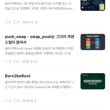
들어가며fdf는 .fdf 파일 안에 들어 있는 숫자를 읽고, 각
점을 선으로 연결해서 3차원 지형의 와이어프레임(wirefr
ame) 을 창에 그리는 과제다.여기서 와이어프레임은 면을
채우지 않고 선만 그리는 형태를 뜻한다.이 글은 fdf의 ma
작성시간
0
0
2026. 4. 12.
ndatory와 bonus를 구현할 때 반드시 알아야 하는 개념
을, 아주 쉬운 말로 하나씩 정리한 글이다.1. 과제에서 정확
히 요구하는 것Mandatory에서 해야 하는 것프로그램 이
push_swap - swap_push는 그다지 자연
름은 fdf실행 인자로 .fdf 파일 하나를 받기파일 안의 숫자
스럽지 않아서
를 이용해 점 (x, y, z)를 만들기점들을 선분으로 연결해서
글 내용
지형 그리기결과를 창(window) 안에 보여주기반드시 is
들어가며Push_Swap 과제를 성공적으로 해결하기 위한
ometric projection(등각 투영) 으로 보여주기반드시 M
첫걸음은 문제의 본질을 정확히 이해하는 것이다. 이 과제
iniLibX의 image 를 사..
는 단순히 두 개의 스택을 이용해 데이터를 정렬하는 문제
작성시간
2
0
2025. 9. 21.
를 넘어, 제한된 명령어 집합으로 원형 리스트를 효율적으
로 재배열하는 고유한 제약 조건을 가진 알고리즘 퍼즐이
다. 핵심 과제 및 제약 조건이 프로젝트의 공식 문서에 따르
Born2beRoot
면, 목표는 명확하다: 주어진 정수들을 가장 적은 수의 명령
글 내용
들어가며이번에 다룰 과제는 Born2beroot 과제이다. 나
어로 정렬하는 것이다[^1]. 이를 위해 반드시 준수해야 할
는 시간이 없어 아쉽게도 Debian으로 과제를 수행했지만,
핵심 규칙과 제약 조건은 다음과 같다. 기본 구조: a와 b라
과제 정리만큼은 Rocky Linux의 핵심 개념을 정리해보고
는 두 개의 스택이 주어진다. 프로그램 시작 시, 모든 정수
자 한다. Born2beroot 과제를 수행하기 위해 Rocky Li
는 스택 a에 위치하며 스택 b는 비어 있다[^1].오류 처리:
작성시간
5
5
2025. 8. 5.
nux를 사용하는 경우 필요한 주요 사전 지식은 다음과 같
입력값에 중복이 있거나, 정수가 아닌 인자가 포함되거나,
다.LVM(Logical Volume Manager): 디스크 파티셔닝
정수 범위를 초..