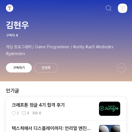
검색하기
티스토리
김현우
구독자
4
게임 프로그래머 / Game Programmer / #unity #ue5 #indiedev
#gamedev
구독하기
방명록
신고하기 레이어
열기
인기글
크래프톤 정글 4기 합격 후기
2
4
조회
8
텍스처에서 디스플레이까지: 언리얼 엔진의