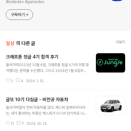
#indiedev #gamedev
구독하기
더보기
일상
의 다른 글
크래프톤 정글 4기 합격 후기
글 내용
들어가며2023년 12월 8일, 크래프톤 정글 4기에 최종 합
격했다는 문자를 수신했다. 그리고 2024년 1월 8일부터
경기대학교 수원캠퍼스에서 정글러로써 과정을 진행 중에
2
4
2024. 1. 12.
있다. (여기서는 교육생들을 정글러라고 호칭한다. 수료하
면 강타 싸움만큼은 지지 않을 것 같다.) 언젠가는 합격 후
기를 써야 계속 생각을 했는데, 학기 끝나고 얼마 지나지 않
글또 10기 다짐글 - 비전공 자동차
아 정글 과정이 시작되었다. 시작과 동시에 그동안의 일상
글 내용
과 완전히 단절되어 정글에서 주어지는 과제, 학습, 그리고
들어가며얼마 전에 자동차를 샀다. 캐스퍼 일렉트릭이라
프로젝트에 모든 시간을 쏟고 있다. 이러다 합격 후기와 수
는, 내가 좋아하는 차종인 캐스퍼가 드디어 전기차로 나온
료 후기를 동시에 쓰게 되지 않을까 하는 걱정이 들던 와중
다는 소식을 듣고, 안그래도 경북 경산으로 이사를 간 나에
에 오늘 해야할 일에 자정까지 제출해야 하는 과제가 눈에
11
7
2024. 10. 13.
게 엄청난 뽐뿌(?)가 와 자동차를 하나 마련하게 되었다.캐
띄었다. "특별한 과제 - 에세이 제출"이라는, 나를 찬찬히
스퍼는 온라인에서만 구매 가능했고, 빠른 배송을 위해 빠