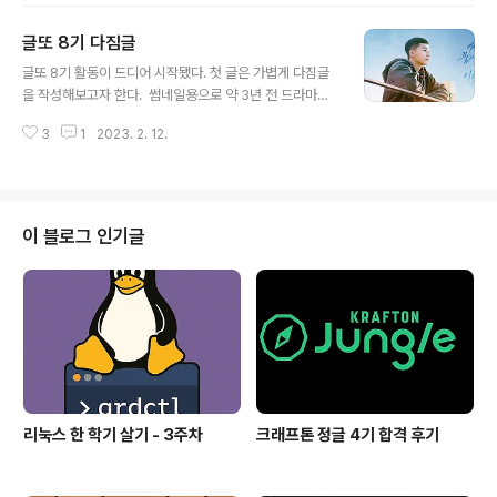
돌아보는 시간을 ..
른 출고차에 있던 풀옵션(인스퍼레이션 모델)을 선택했었
글또 8기 다짐글
다. 하지만, 그 땐 몰랐다. 차량은 구매부터 공부를 많이 해
글 내용
야 할 줄은. 특히 전기차는 다양한 혜택들 덕분에 어느 하나
글또 8기 활동이 드디어 시작됐다. 첫 글은 가볍게 다짐글
놓치지 않으려면 해당 혜택들을 많이 공부해야 했고, 현재
을 작성해보고자 한다. 썸네일용으로 약 3년 전 드라마인
도 공부 중이다.글또 다짐글에 내 캐스퍼 이야기를 꺼낸 이
『이태원 클라스』의 이미지를 가져와봤다. 막상 이미지를
유는 약 1주 정도 지난 현재, 대구와 수원, 그리고 서울을 오
3
1
2023. 2. 12.
넣어보니 대학 입시 광고 같아 보이지 않나라는 생각이 잠
가며 벌써 700km 넘게 운전을 했는데 차 안에서 여러 생
깐 들었지만서도.. 박서준 배우가 잘 생겼으니 그냥 넣기로
각을 하며 "내 차"로 ..
했다. 첫 인상 1회차보다 보니 "처음"이라는 주제를 잡고
글을 작성해보기로 했다. 글또 8기의 첫 인상은 모두 다 각
자의 꿈을 가지고 열심히 살아가는 분들이라는 생각이 들
이 블로그 인기글
었다. 글또 OT 전, 슬랙의 자기소개 채널에 올라온 글을 전
부 하나씩 다 읽어봤었다. 각자 현재 위치해 있는 곳과, 품
고 있는 꿈을 개인의 언어로 잘 표현해주셔서 어떤 글들이
6개월 동안 많이 나올지 기대가 되었다. 동시에, 나는 다른
분들에게 어떤 모..
리눅스 한 학기 살기 - 3주차
크래프톤 정글 4기 합격 후기