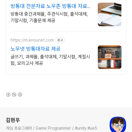
방통대 전문자료 노우존 방통대 자료포
털 NO.1
방통대 중간과제물, 주관식시험, 출석대체,
기말시험, 기출문제 제공
https://m.knounet.com
광고
노우넷 방통대자료 제공
글쓰기, 과제물, 출석대체, 기말시험, 계절시
험, 모의고사 제공
(새창열림)
로그 정보
김현우
게임 프로그래머 / Game Programmer / #unity #ue5