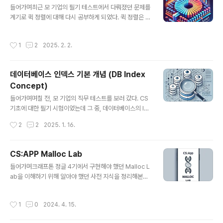
들어가며최근 모 기업의 필기 테스트에서 다뤄졌던 문제를
계기로 퀵 정렬에 대해 다시 공부하게 되었다. 퀵 정렬은 D
B 인덱스처럼 여러 분야에서 중요한 역할을 하는 알고리즘
으로, 효율성과 간결한 구조 덕분에 널리 사용된다.본 글에
작성시간
1
2
2025. 2. 2.
서는 퀵 정렬의 기본 개념과 동작 원리, 그리고 특히 최악의
경우 발생 원인과 이를 개선하기 위한 최적화 전략을 단계
적으로 살펴본다.또한, 게임 개발, 3D 웹 애플리케이션, 모
데이터베이스 인덱스 기본 개념 (DB Index
바일 게임 등 실시간 응용 프로그램에서 데이터 정렬의 효
Concept)
율성은 전체 시스템 성능에 큰 영향을 미치므로 이 알고리
글 내용
즘의 특성과 한계를 정확히 이해하는 것이 중요하다 생각
들어가며며칠 전, 모 기업의 직무 테스트를 보러 갔다. CS
한다.퀵 정렬이란?퀵 정렬은 분할 정복(Divide and Con
기초에 대한 필기 시험이었는데 그 중, 데이터베이스의 Ind
quer) 알고리즘의 대표적인 예로, 배열이나 리스트와 같은
ex에 대한 내용을 모두 작성하지 못하여 부끄러운 마음에
작성시간
2
2
2025. 1. 16.
데이터 집합을 빠르..
다시 공부를 해야겠다는 생각이 들었다. Index는 DB의 높
은 TPS(Transcations Per Second)와 빠른 응답 속도
의 필요성으로 중요하게 여겨진다. 이 때문에 면접 및 실무
CS:APP Malloc Lab
에서 자주 다뤄지는 핵심 주제이고, 내가 지원했던 모바일
글 내용
들어가며크래프톤 정글 4기에서 구현해야 했던 Malloc L
게임 서버에서 특히 Index 설계가 중요하다는 것을 먼저
ab을 이해하기 위해 알아야 했던 사전 지식을 정리해본다.
밝힌다.Index란?데이터베이스에서 검색 성능을 높이기
가상 메모리컴퓨터에서 프로그램이 사용하는 메모리 공간
위해 특정 컬럼(Column) 혹은 컬럼들의 값을 빠르게 찾아
을 실제 물리적 메모리보다 크게 만들어주는 기술이다. 이
갈 수 있도록 추가적인 자료 구조를 마련해 두는 것을 의미
작성시간
1
0
2024. 4. 15.
를 통해 컴퓨터는 실제 메모리보다 많은 데이터를 처리한
한다. 쉽게 말해 책의 목차나 색인(index)과 비슷한..
다.가상 메모리는 컴퓨터의 하드디스크 일부를 마치 메모