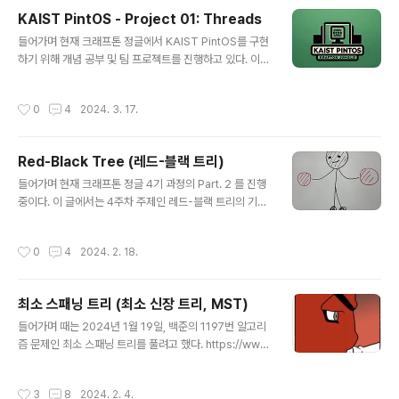
리처럼 사용하게 해준다.실제 메모리는 제한적인데, 이 기
KAIST PintOS - Project 01: Threads
술을 사용하면 마법처럼 메모리가 더 커진 것처럼 사용할
글 내용
수 있다.페이징가상 메모리를 작은 조각들로 나누는 방식
들어가며 현재 크래프톤 정글에서 KAIST PintOS를 구현
으모 이 작은 조각들을 '페이지'라고 부른다.컴퓨터는 이 페
하기 위해 개념 공부 및 팀 프로젝트를 진행하고 있다. 이
이지들을 필요할 때마다 실제 메모리로 가져오거나 실제
글에서는 크래프톤 정글에서 제공하는 가이드라인에 적힌
메모리에서 다시 하드디스크로 옮긴다.이렇게 하면, 실제
공부 키워드를 바탕으로 내가 이해하기 쉽도록 정리한 내
작성시간
0
4
2024. 3. 17.
사용 데이터만 메모리에 있기 때문에 효율적인 메모..
용을 하나의 포스팅에 모아 다시 정리하는 것을 목표로 한
다. Process, Thread Process (프로세스) 프로세스는
실행 중인 프로그램을 말함 운영 체제가 관리하는 작업의
Red-Black Tree (레드-블랙 트리)
단위로, 코드, 데이터, 힙(동적 할당 공간), 스택(함수 호출
글 내용
시 매개변수, 지역 변수 등을 저장하는 공간) 등을 포함한
들어가며 현재 크래프톤 정글 4기 과정의 Part. 2 를 진행
자신만의 독립된 메모리 공간을 가짐 프로세스는 최소 하
중이다. 이 글에서는 4주차 주제인 레드-블랙 트리의 기본
나 이상의 스레드를 가지고 있음 각 프로세스는 별도의 주
개념을 다룬다. 레드-블랙 트리란? 균형 이진 탐색 트리의
소 공간에서 실행되어 다른 프로세스와 자원을 공유하지
한 종류로, 각 노드가 빨간색이나 검은색의 속성을 갖는 특
작성시간
0
4
2024. 2. 18.
않음 프로세스 간..
징이 있다. 다양한 언어의 표준 라이브러리에서 맵, 세트 등
의 자료 구조를 구현하는 데 사용한다. ex) C++의 STL
(Standard Template Library)에서 map, set, multi
최소 스패닝 트리 (최소 신장 트리, MST)
map, multiset 등 사실 레드-블랙 트리 자체의 개념은 양
글 내용
이 많지 않으나 이를 이해하기 위한 사전 지식은 지난 최소
들어가며 때는 2024년 1월 19일, 백준의 1197번 알고리
스패닝 트리와 마찬가지로 상당했다. 사전 지식 이진 트리
즘 문제인 최소 스패닝 트리를 풀려고 했다. https://www.
(Binary Trees) 이진 트리의 기본 구조와 특성(각 노드가
acmicpc.net/problem/1197 1197번: 최소 스패닝 트
최대 두 개의 자식 노..
리 첫째 줄에 정점의 개수 V(1 ≤ V ≤ 10,000)와 간선의
작성시간
3
8
2024. 2. 4.
개수 E(1 ≤ E ≤ 100,000)가 주어진다. 다음 E개의 줄에는