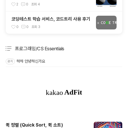
픽셀 색상 파이프라인
2
0
조회
4
코딩테스트 학습 서비스, 코드트리 사용 후기
0
0
조회
3
프로그래밍/CS Essentials
분류 전체보기
주요 글 목록
하하 안녕하신가요
공지
퀵 정렬 (Quick Sort, 퀵 소트)
글 내용