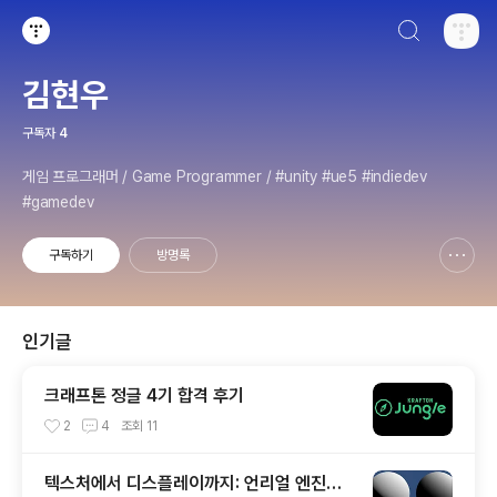
검색하기
티스토리
김현우
구독자
4
게임 프로그래머 / Game Programmer / #unity #ue5 #indiedev
#gamedev
구독하기
방명록
신고하기 레이어
열기
인기글
크래프톤 정글 4기 합격 후기
2
4
조회
11
텍스처에서 디스플레이까지: 언리얼 엔진의