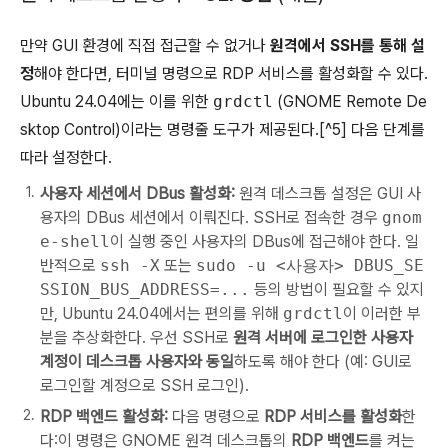
만약 GUI 환경에 직접 접근할 수 없거나
원격에서 SSH를 통해 설
정
해야 한다면, 터미널 명령으로 RDP 서비스를 활성화할 수 있다.
Ubuntu 24.04에는 이를 위한
grdctl
(GNOME Remote De
sktop Control)이라는 명령줄 도구가 제공된다.[^5] 다음 단계를
따라 설정한다.
사용자 세션에서 DBus 활성화:
원격 데스크톱 설정은 GUI 사
용자의 DBus 세션에서 이뤄진다. SSH로 접속한 경우
gnom
e-shell
이 실행 중인 사용자의 DBus에 접근해야 한다. 일
반적으로
ssh -X
또는
sudo -u <사용자> DBUS_SE
SSION_BUS_ADDRESS=...
등의 방법이 필요할 수 있지
만, Ubuntu 24.04에서는 편의를 위해
grdctl
이 이러한 부
분을 추상화한다. 우선 SSH로
원격 서버에 로그인한 사용자
계정이 데스크톱 사용자와 동일
하도록 해야 한다 (예: GUI로
로그인할 계정으로 SSH 로그인).
RDP 백엔드 활성화:
다음 명령으로
RDP 서비스를 활성화
한
다:이 명령은 GNOME 원격 데스크톱의
RDP 백엔드
를 켜는