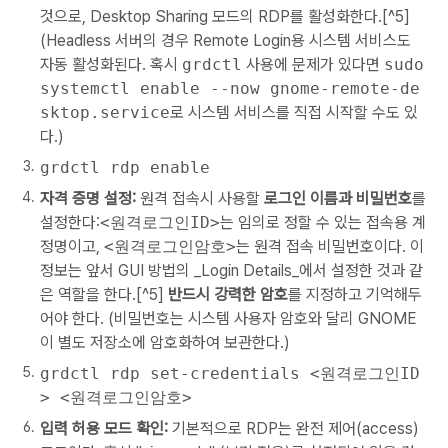
것으로, Desktop Sharing 모드의 RDP를 활성화한다.[^5]
(Headless 서버의 경우 Remote Login용 시스템 서비스도
자동 활성화된다. 혹시
grdctl
사용에 문제가 있다면
sudo
systemctl enable --now gnome-remote-de
sktop.service
로 시스템 서비스를 직접 시작할 수도 있
다.)
grdctl rdp enable
자격 증명 설정:
원격 접속시 사용할
로그인 이름과 비밀번호
를
설정한다:
<원격로그인ID>
는 임의로 정할 수 있는 접속용 계
정명이고,
<원격로그인암호>
는 원격 접속 비밀번호이다. 이
정보는 앞서 GUI 방법의 _Login Details_에서 설정한 것과 같
은 역할을 한다.[^5]
반드시 강력한 암호
를 지정하고 기억해두
어야 한다. (비밀번호는 시스템 사용자 암호와 달리 GNOME
이 별도 저장소에 암호화하여 보관한다.)
grdctl rdp set-credentials <원격로그인ID
> <원격로그인암호>
입력 허용 모드 확인:
기본적으로 RDP는 완전 제어(access)