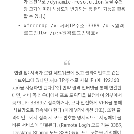
가 옵션으로
/dynamic-resolution
등을 주면
창 크기에 따라 해상도가 변경되는 등 편의 기능을 활용
할 수 있다.)
xfreerdp /v:서버IP주소:3389 /u:<원격
로그인ID> /p:<원격로그인암호>
연결 팁:
서버가
로컬 네트워크
에 있고 클라이언트도 같은
네트워크에 있다면
서버IP주소
로 사설 IP (예: 192.168.
x.x)을 사용하면 된다.[^2] 만약 원격 인터넷을 통해 연결한
다면, 서버 쪽 라우터에서 포트 포워딩을 설정하여 외부에서
공인IP:3389
로 접속하거나, 보다 안전하게 VPN을 통해
사설망으로 접속해야 한다 (아래 VPN 섹션 참조). 또한 클
라이언트에서 접속 시
포트 번호
를 명시적으로 지정해야 올
바른 서비스에 연결된다. (Remote Login 모드 기본 3389,
Desktop Sharing 모드 3390 등의 포트 구분을 기억해야