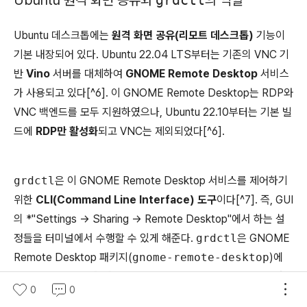
Ubuntu 데스크톱에는
원격 화면 공유(리모트 데스크톱)
기능이
기본 내장되어 있다. Ubuntu 22.04 LTS부터는 기존의 VNC 기
반
Vino
서버를 대체하여
GNOME Remote Desktop
서비스
가 사용되고 있다[^6]. 이 GNOME Remote Desktop는 RDP와
VNC 백엔드를 모두 지원하였으나, Ubuntu 22.10부터는 기본 빌
드에
RDP만 활성화
되고 VNC는 제외되었다[^6].
grdctl
은 이 GNOME Remote Desktop 서비스를 제어하기
위한
CLI(Command Line Interface) 도구
이다[^7]. 즉, GUI
의 *"Settings -> Sharing -> Remote Desktop"에서 하는 설
정들을 터미널에서 수행할 수 있게 해준다.
grdctl
은 GNOME
Remote Desktop 패키지(
gnome-remote-desktop
)에
포함되어 제공되며[^7], 원격 데스크톱
접속 허용/차단, 인증 정보
0
0
설정
,
보기 전용 모드 전환
등의 설정 작업을 터미널에서 할 수 있