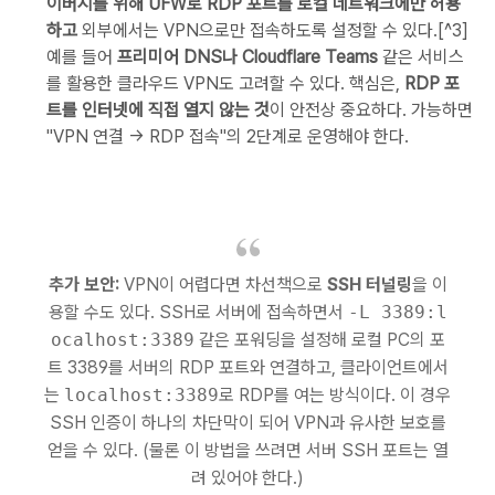
이버시를 위해 UFW로 RDP 포트를 로컬 네트워크에만 허용
하고
외부에서는 VPN으로만 접속하도록 설정할 수 있다.[^3]
예를 들어
프리미어 DNS나 Cloudflare Teams
같은 서비스
를 활용한 클라우드 VPN도 고려할 수 있다. 핵심은,
RDP 포
트를 인터넷에 직접 열지 않는 것
이 안전상 중요하다. 가능하면
"VPN 연결 -> RDP 접속"의 2단계로 운영해야 한다.
추가 보안:
VPN이 어렵다면 차선책으로
SSH 터널링
을 이
용할 수도 있다. SSH로 서버에 접속하면서
-L 3389:l
ocalhost:3389
같은 포워딩을 설정해 로컬 PC의 포
트 3389를 서버의 RDP 포트와 연결하고, 클라이언트에서
는
localhost:3389
로 RDP를 여는 방식이다. 이 경우
SSH 인증이 하나의 차단막이 되어 VPN과 유사한 보호를
얻을 수 있다. (물론 이 방법을 쓰려면 서버 SSH 포트는 열
려 있어야 한다.)