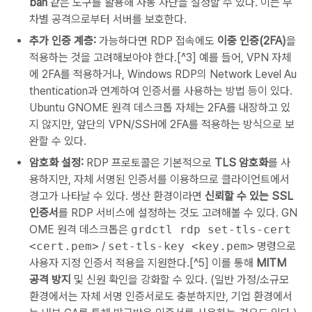
ban
같은 도구를 활용해 자동 차단을 설정할 수 있다. 이는 무
차별 공격으로부터 서버를 보호한다.
추가 인증 계층:
가능하다면 RDP 접속에도
이중 인증(2FA)
을
적용하는 것을 고려해보아야 한다.[^3] 예를 들어, VPN 자체
에 2FA를 적용하거나, Windows RDP의 Network Level Au
thentication과 연계하여 인증서를 사용하는 방법 등이 있다.
Ubuntu GNOME 원격 데스크톱 자체는 2FA를 내장하고 있
지 않지만, 앞단의 VPN/SSH에 2FA를 적용하는 방식으로 보
완할 수 있다.
암호화 설정:
RDP 프로토콜은 기본적으로
TLS 암호화
를 사
용하지만, 자체 서명된 인증서를 이용하므로 클라이언트에서
경고가 나타날 수 있다. 생산 환경이라면
신뢰할 수 있는 SSL
인증서
를 RDP 서비스에 설정하는 것도 고려해볼 수 있다. GN
OME 원격 데스크톱은
grdctl rdp set-tls-cert
<cert.pem>
/
set-tls-key <key.pem>
명령으로
사용자 지정 인증서 적용을 지원한다.[^5] 이를 통해
MITM
공격 방지
및 신원 확인을 강화할 수 있다. (일반 가정/소규모
환경에서는 자체 서명 인증서로도 충분하지만, 기업 환경에서