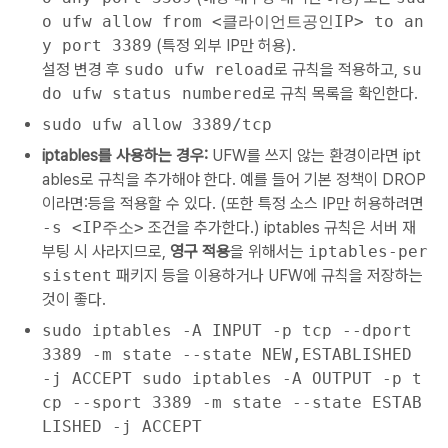
o ufw allow from <클라이언트공인IP> to an
y port 3389
(특정 외부 IP만 허용).
설정 변경 후
sudo ufw reload
로 규칙을 적용하고,
su
do ufw status numbered
로 규칙 목록을 확인한다.
sudo ufw allow 3389/tcp
iptables를 사용하는 경우:
UFW를 쓰지 않는 환경이라면 ipt
ables로 규칙을 추가해야 한다. 예를 들어 기본 정책이 DROP
이라면:등을 적용할 수 있다. (또한 특정 소스 IP만 허용하려면
-s <IP주소>
조건을 추가한다.) iptables 규칙은 서버 재
부팅 시 사라지므로,
영구 적용
을 위해서는
iptables-per
sistent
패키지 등을 이용하거나 UFW에 규칙을 저장하는
것이 좋다.
sudo iptables -A INPUT -p tcp --dport
3389 -m state --state NEW,ESTABLISHED
-j ACCEPT sudo iptables -A OUTPUT -p t
cp --sport 3389 -m state --state ESTAB
LISHED -j ACCEPT