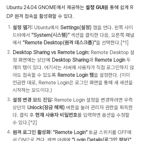
Ubuntu 24.04 GNOME에서 제공하는
설정 GUI
를 통해 쉽게 R
DP 원격 접속을 활성화할 수 있다.
설정 열기:
Ubuntu에서
Settings(설정)
앱을 연다. 왼쪽 사이
드바에서
"System(시스템)"
섹션을 클릭한 다음, 오른쪽 패널
에서
"Remote Desktop(원격 데스크톱)"
을 선택한다.[^1]
Desktop Sharing vs Remote Login:
Remote Desktop 설
정 화면에는 상단에
Desktop Sharing
과
Remote Login
두
개의 탭이 있다. 여기서는 서버에 사용자가 직접 로그인하지 않
아도 접속할 수 있도록
Remote Login 탭
을 설정한다. (이미
언급한 대로, Remote Login은 로그인 화면을 통해 새 세션을
시작하는 모드이다.)
설정 변경 모드 진입:
Remote Login 설정을 변경하려면 우측
상단의
Unlock(잠금 해제)
버튼을 눌러 관리자 권한을 획득한
다. 클릭 후
현재 사용자 비밀번호
를 입력하면 옵션을 수정할
수 있다.[^2]
원격 로그인 활성화:
"Remote Login"
토글 스위치를 OFF에
서 ON으로 켠다. 켜면 아래에
"Login Details(로그인 정보)"