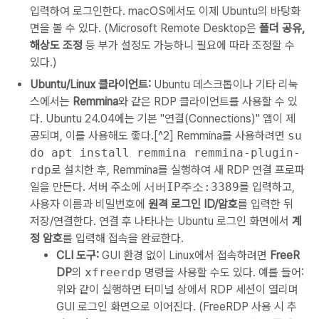
입력하여 로그인한다. macOS에서도 이제 Ubuntu의 바탕화
면을 볼 수 있다. (Microsoft Remote Desktop은
폴더 공유,
해상도 조정
등 부가 설정도 가능하니 필요에 따라 조정할 수
있다.)
Ubuntu/Linux 클라이언트:
Ubuntu 데스크톱이나 기타 리눅
스에서는
Remmina
와 같은 RDP 클라이언트를 사용할 수 있
다. Ubuntu 24.04에는 기본 "연결(Connections)" 앱이 제
공되며, 이를 사용해도 좋다.[^2] Remmina를 사용하려면
su
do apt install remmina remmina-plugin-
rdp
로 설치한 후, Remmina를 실행하여 새 RDP 연결 프로파
일을 만든다. 서버 주소에
서버IP주소:3389
를 입력하고,
사용자 이름과 비밀번호에
원격 로그인 ID/암호
를 입력한 뒤
저장/연결한다. 연결 후 나타나는 Ubuntu 로그인 화면에서
계
정 암호
를 입력해 접속을 완료한다.
CLI 도구:
GUI 환경 없이 Linux에서 접속하려면
FreeR
DP
의
xfreerdp
명령을 사용할 수도 있다. 예를 들어:
위와 같이 실행하면 터미널 상에서 RDP 세션이 열리며
GUI 로그인 화면으로 이어진다. (FreeRDP 사용 시 추