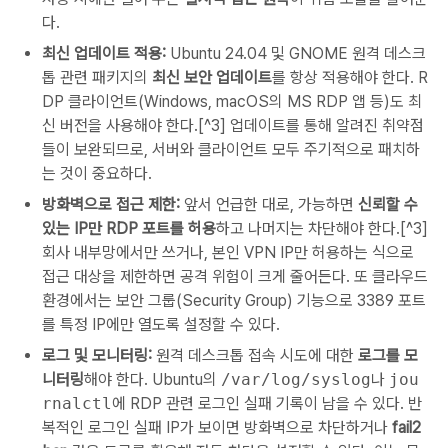
다.
최신 업데이트 적용:
Ubuntu 24.04 및 GNOME 원격 데스크
톱 관련 패키지의
최신 보안 업데이트
를 항상 적용해야 한다. R
DP 클라이언트(Windows, macOS의 MS RDP 앱 등)도 최
신 버전을 사용해야 한다.[^3] 업데이트를 통해 알려진 취약점
들이 보완되므로, 서버와 클라이언트 모두 주기적으로 패치하
는 것이 중요하다.
방화벽으로 접근 제한:
앞서 언급한 대로, 가능하면
신뢰할 수
있는 IP만 RDP 포트를 허용
하고 나머지는 차단해야 한다.[^3]
회사 내부망에서만 쓰거나, 본인 VPN IP만 허용하는 식으로
접근 대상을 제한하면 공격 위험이 크게 줄어든다. 또 클라우드
환경에서는 보안 그룹(Security Group) 기능으로 3389 포트
를 특정 IP에만 열도록 설정할 수 있다.
로그 및 모니터링:
원격 데스크톱 접속 시도에 대한
로그를 모
니터링
해야 한다. Ubuntu의
/var/log/syslog
나
jou
rnalctl
에 RDP 관련 로그인 실패 기록이 남을 수 있다. 반
복적인 로그인 실패 IP가 보이면 방화벽으로 차단하거나
fail2