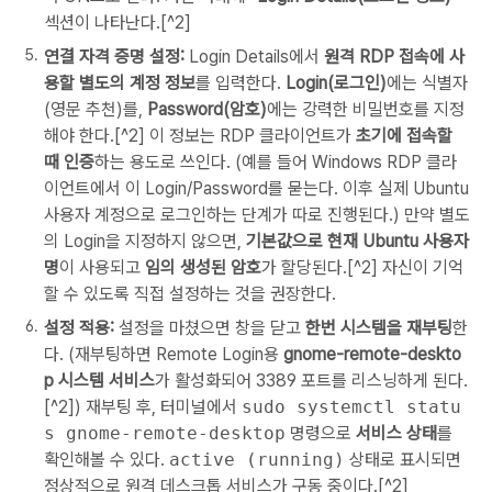
섹션이 나타난다.[^2]
연결 자격 증명 설정:
Login Details에서
원격 RDP 접속에 사
용할 별도의 계정 정보
를 입력한다.
Login(로그인)
에는 식별자
(영문 추천)를,
Password(암호)
에는 강력한 비밀번호를 지정
해야 한다.[^2] 이 정보는 RDP 클라이언트가
초기에 접속할
때 인증
하는 용도로 쓰인다. (예를 들어 Windows RDP 클라
이언트에서 이 Login/Password를 묻는다. 이후 실제 Ubuntu
사용자 계정으로 로그인하는 단계가 따로 진행된다.) 만약 별도
의 Login을 지정하지 않으면,
기본값으로 현재 Ubuntu 사용자
명
이 사용되고
임의 생성된 암호
가 할당된다.[^2] 자신이 기억
할 수 있도록 직접 설정하는 것을 권장한다.
설정 적용:
설정을 마쳤으면 창을 닫고
한번 시스템을 재부팅
한
다. (재부팅하면 Remote Login용
gnome-remote-deskto
p 시스템 서비스
가 활성화되어 3389 포트를 리스닝하게 된다.
[^2]) 재부팅 후, 터미널에서
sudo systemctl statu
s gnome-remote-desktop
명령으로
서비스 상태
를
확인해볼 수 있다.
active (running)
상태로 표시되면
정상적으로 원격 데스크톱 서비스가 구동 중이다.[^2]