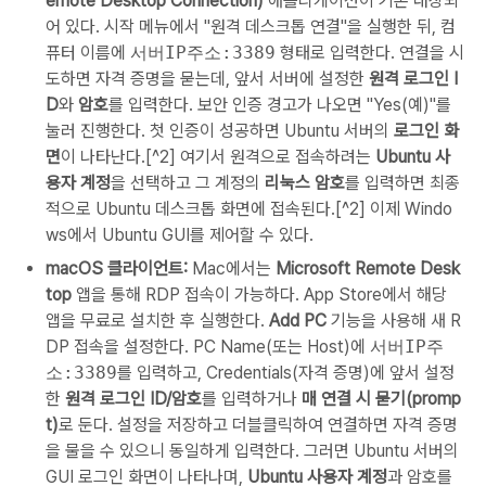
emote Desktop Connection)
애플리케이션이 기본 내장되
어 있다. 시작 메뉴에서 "원격 데스크톱 연결"을 실행한 뒤, 컴
퓨터 이름에
서버IP주소:3389
형태로 입력한다. 연결을 시
도하면 자격 증명을 묻는데, 앞서 서버에 설정한
원격 로그인 I
D
와
암호
를 입력한다. 보안 인증 경고가 나오면 "Yes(예)"를
눌러 진행한다. 첫 인증이 성공하면 Ubuntu 서버의
로그인 화
면
이 나타난다.[^2] 여기서 원격으로 접속하려는
Ubuntu 사
용자 계정
을 선택하고 그 계정의
리눅스 암호
를 입력하면 최종
적으로 Ubuntu 데스크톱 화면에 접속된다.[^2] 이제 Windo
ws에서 Ubuntu GUI를 제어할 수 있다.
macOS 클라이언트:
Mac에서는
Microsoft Remote Desk
top
앱을 통해 RDP 접속이 가능하다. App Store에서 해당
앱을 무료로 설치한 후 실행한다.
Add PC
기능을 사용해 새 R
DP 접속을 설정한다. PC Name(또는 Host)에
서버IP주
소:3389
를 입력하고, Credentials(자격 증명)에 앞서 설정
한
원격 로그인 ID/암호
를 입력하거나
매 연결 시 묻기(promp
t)
로 둔다. 설정을 저장하고 더블클릭하여 연결하면 자격 증명
을 물을 수 있으니 동일하게 입력한다. 그러면 Ubuntu 서버의
GUI 로그인 화면이 나타나며,
Ubuntu 사용자 계정
과 암호를