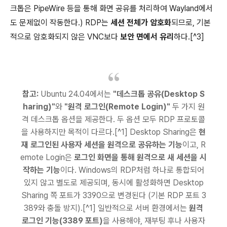
크톱은 PipeWire 등을 통해 화면 공유를 처리하여 Wayland에서
도 문제없이 작동한다.) RDP는
세션 전체가 암호화
되므로, 기본
적으로 암호화되지 않은 VNC보다
보안 면에서 유리
하다.[^3]
참고:
Ubuntu 24.04에서는
"데스크톱 공유(Desktop S
haring)"
와
"원격 로그인(Remote Login)"
두 가지 원
격 데스크톱 옵션을 제공한다. 두 옵션 모두 RDP 프로토콜
을 사용하지만 목적이 다르다.[^1] Desktop Sharing은
현
재 로그인된 사용자 세션을 원격으로 공유하는 기능
이고, R
emote Login은
로그인 화면을 통해 원격으로 새 세션을 시
작하는 기능
이다. Windows의 RDP처럼 하나로 통합되어
있지 않고 별도로 제공되며, 동시에 활성화하면 Desktop
Sharing 쪽 포트가 3390으로 변경된다 (기본 RDP 포트 3
389와 충돌 방지).[^1] 일반적으로 서버 환경에서는
원격
로그인 기능(3389 포트)
을 사용해야, 재부팅 후나 사용자