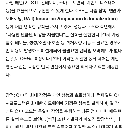
자인 패턴(예: STL 컨테이너, 스마트 포인터, 이벤트 디스패처
등)을 효율적으로 구현할 수 있게 한다. C++는
다중 상속
,
연산자
오버로딩
,
RAII(Resource Acquisition Is Initialization)
등에 대한 명확한 규칙을 가지고 있어, 성능과 구조화 측면에서
"사용한 만큼만 비용을 지불한다"
는 철학을 실현한다.[^15] 가상
함수 테이블, 생성/소멸자 호출 등 객체지향 기능도 필요한 경우에
만 비용이 발생하도록 설계되어
불필요한 런타임 오버헤드가 없다
는 것이 C++의 특징이다.[^15] 이러한 세밀한 동작 제어는 게임
엔진과 같은 복잡한 반복 연산에서 중요한 최적화 기회를 제공한
다.
장점:
C++의 최대 장점은 단연
성능과 효율성
이다. 컴파일된 C+
+ 프로그램은
최대한 하드웨어에 가까운 성능
을 발휘하며, 잘 작
성된 C++ 코드는 동일한 작업을 수행하는 다른 언어 대비 매우 빠
른 실행 속도를 보인다.[^17] 또한 개발자가 메모리 할당 방식, 데
이터 배치, 캐시 최적화 등을 수동으로 조절할 수 있어
메모리 효율