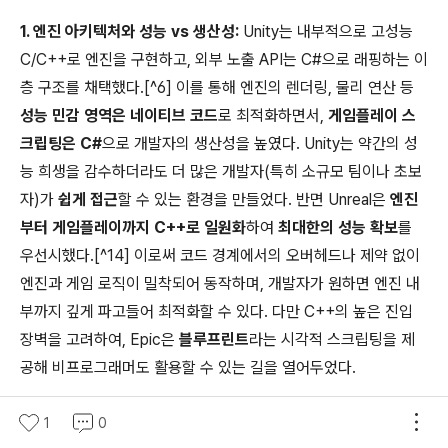
1. 엔진 아키텍처와 성능 vs 생산성:
Unity는 내부적으로 고성능
C/C++로 엔진을 구현하고, 외부 노출 API는 C#으로 래핑하는 이
층 구조를 채택했다.[^6] 이를 통해 엔진의 렌더링, 물리 연산 등
성능 민감 영역은 네이티브 코드
로 최적화하면서,
게임플레이 스
크립팅은 C#
으로 개발자의 생산성을 높였다. Unity는 약간의 성
능 희생을 감수하더라도 더 많은 개발자(특히 소규모 팀이나 초보
자)가
쉽게 접근
할 수 있는 환경을 만들었다. 반면 Unreal은
엔진
부터 게임플레이까지 C++로 일원화
하여
최대한의 성능 확보
를
우선시했다.[^14] 이로써 코드 경계에서의 오버헤드나 제약 없이
엔진과 게임 로직이 밀착되어 동작하며, 개발자가 원하면 엔진 내
부까지 깊게 파고들어 최적화할 수 있다. 다만 C++의 높은 진입
장벽을 고려하여, Epic은
블루프린트
라는 시각적 스크립팅을 제
공해 비프로그래머도 활용할 수 있는 길을 열어두었다.
1
0
정리하면 Unity(C#)는
"개발 속도와 편의성을 극대화하되 핵심