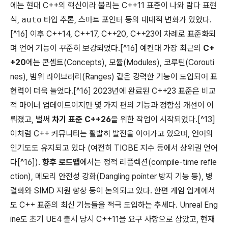
에는 현대 C++의 혁신이라 불리는 C++11 표준이 나와 람다 표현
식,
auto
타입 추론, 스마트 포인터 등의 대대적 변화가 있었다.
[^16] 이후 C++14, C++17, C++20, C++23이 차례로 표준화되
며 언어 기능이 꾸준히 보강되었다.[^16] 예컨대 가장 최근의
C+
+20
에는 콘셉트(Concepts), 모듈(Modules), 코루틴(Corouti
nes), 범위 라이브러리(Ranges) 같은 강력한 기능이 도입되어 표
현력이 더욱 늘었다.[^16] 2023년에 완료된 C++23 표준은 비교
적 마이너 업데이트이지만 몇 가지 편의 기능과 정합성 개선이 이
뤄졌고, 벌써
차기 표준 C++26
을 위한 작업이 시작되었다.[^13]
이처럼 C++ 커뮤니티는 활발히 발전을 이어가고 있으며, 언어의
인기도도 유지되고 있다 (여전히 TIOBE 지수 등에서 상위권 언어
다[^16]).
향후 로드맵
에서는 정적 리플렉션(compile-time refle
ction), 메모리 안전성 강화(Dangling pointer 방지 기능 등), 병
렬화와 SIMD 지원 향상 등이 논의되고 있다. 한편 게임 업계에서
도 C++ 표준의 최신 기능들을 적극 도입하는 추세다. Unreal Eng
ine도 초기 UE4 출시 당시 C++11을 요구 사항으로 삼았고, 현재