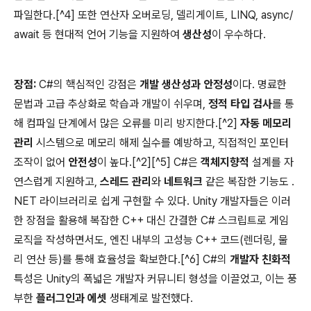
파일한다.[^4] 또한 연산자 오버로딩, 델리게이트, LINQ, async/
await 등 현대적 언어 기능을 지원하여
생산성
이 우수하다.
장점:
C#의 핵심적인 강점은
개발 생산성과 안정성
이다. 명료한
문법과 고급 추상화로 학습과 개발이 쉬우며,
정적 타입 검사
를 통
해 컴파일 단계에서 많은 오류를 미리 방지한다.[^2]
자동 메모리
관리
시스템으로 메모리 해제 실수를 예방하고, 직접적인 포인터
조작이 없어
안전성
이 높다.[^2][^5] C#은
객체지향적
설계를 자
연스럽게 지원하고,
스레드 관리
와
네트워크
같은 복잡한 기능도 .
NET 라이브러리로 쉽게 구현할 수 있다. Unity 개발자들은 이러
한 장점을 활용해 복잡한 C++ 대신 간결한 C# 스크립트로 게임
로직을 작성하면서도, 엔진 내부의 고성능 C++ 코드(렌더링, 물
리 연산 등)를 통해 효율성을 확보한다.[^6] C#의
개발자 친화적
특성은 Unity의 폭넓은 개발자 커뮤니티 형성을 이끌었고, 이는 풍
부한
플러그인과 에셋
생태계로 발전했다.