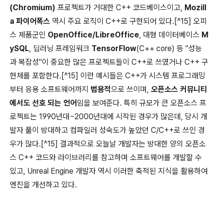
(Chromium)
프로젝트가 거대한 C++ 코드베이스이고,
Mozill
a 파이어폭스
역시 주요 로직이 C++로 구현되어 있다.[^15] 오피
스 제품군인
OpenOffice/LibreOffice
, 대형 데이터베이스
M
ySQL
, 딥러닝 프레임워크
TensorFlow
(C++ core) 등 "성능
과 복잡성"이 중요한 많은 프로젝트들이 C++로 쓰였거나 C++ 구
현체를 포함한다.[^15] 이런 예시들은 C++가 시스템 프로그래밍
부터 응용 소프트웨어까지
범용적
으로 쓰이며,
오픈소스 커뮤니티
에서도 선호 되는 언어
임을 보여준다. 특히 규모가 큰 오픈소스 프
로젝트는 1990년대~2000년대에 시작된 경우가 많은데, 당시 개
발자 풀이 방대하고 컴파일러 성숙도가 높았던 C/C++로 쓰인 경
우가 많다.[^15] 결과적으로 오늘날 개발자는 방대한 양의 오픈소
스 C++ 코드와 라이브러리를 참고하며 소프트웨어를 개발할 수
있고, Unreal Engine 개발자 역시 이러한 축적된 지식을 활용하여
엔진을 개선하고 있다.