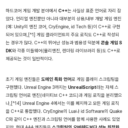
하드코어 게임 개발 분야에서
C++
는 사실상 표준 언어로 자리 잡
았다. 언리얼 엔진뿐만 아니라 대부분의 상용/내부 개발 게임 엔진
(예: Unity의 엔진 코어, CryEngine, id Tech 등)이 C++로 구현
되어 있으며,[^1] 게임 클라이언트의 주요 로직도 C++로 작성되
는 경우가 많다. C++의 뛰어난 성능과 범용성 덕분에
콘솔 게임 S
DK
와 각종 미들웨어(물리엔진, 렌더링 라이브러리 등)도 C++로
제공되는 것이 일반적이다.
초기 게임 엔진들은
도메인 특화 언어
로 게임 플레이 스크립팅을
구현했다. Unreal Engine 3까지는
UnrealScript
라는 자체 스
크립팅 언어로 엔진(네이티브 C++ 코드)과 게임 로직을 분리했으
나,[^14] Unreal Engine 4에서는 이를 폐지하고 모든 게임 로직
을 C++로 통합했다. CryEngine의 Lua나 id Software의 Quake
C와 같이 C++ 엔진과 스크립팅 언어를 함께 사용한 사례도 있었
지만, 현대 AAA 엔진들은
스크립팅의 오버헤드보다 성능 최적화