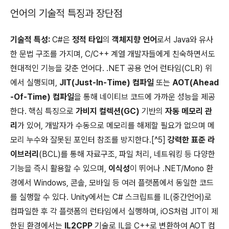
언어의 기술적 특징과 장단점
기술적 특성:
C#은
정적 타입
의
객체지향 언어
로서 Java와 유사
한 문법 구조를 가지며, C/C++ 계열 개발자들에게 친숙하면서도
현대적인 기능을 갖춘 언어다. .NET 공용 언어 런타임(CLR) 위
에서 실행되며,
JIT(Just-In-Time) 컴파일
또는
AOT(Ahead
-Of-Time) 컴파일
을 통해 네이티브 코드에 가까운 성능을 제공
한다. 핵심 특징으로
가비지 컬렉션(GC)
기반의
자동 메모리 관
리
가 있어, 개발자가 수동으로 메모리를 해제할 필요가 없으며 메
모리 누수와 잘못된 포인터 참조를 방지한다.[^5]
강력한 표준 라
이브러리
(BCL)를 통해 자료구조, 파일 처리, 네트워킹 등 다양한
기능을 즉시 활용할 수 있으며,
이식성
이 뛰어나 .NET/Mono 환
경에서 Windows, 콘솔, 모바일 등 여러 플랫폼에서 동일한 코드
를 실행할 수 있다. Unity에서는 C# 스크립트를 IL(중간언어)로
컴파일한 후 각 플랫폼의 런타임에서 실행하며, iOS처럼 JIT이 제
한된 환경에서는
IL2CPP
기술로 IL을 C++로 변환하여 AOT 컴