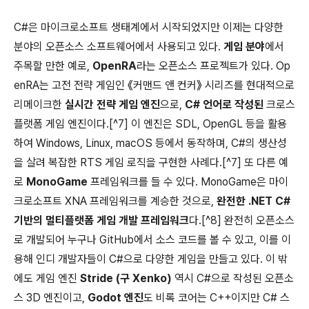
C#은 마이크로소프트 생태계에서 시작되었지만 이제는 다양한
분야의 오픈소스 소프트웨어에서 사용되고 있다.
게임 분야
에서
주목할 만한 예로,
OpenRA
라는 오픈소스 프로젝트가 있다. Op
enRA는 고전 전략 게임인 《커맨드 앤 컨커》 시리즈를 현대적으로
리메이크한
실시간 전략 게임 엔진
으로,
C# 언어로 작성된
크로스
플랫폼 게임 엔진이다.[^7] 이 엔진은 SDL, OpenGL 등을 활용
하여 Windows, Linux, macOS 등에서 동작하며, C#의 생산성
을 살려 복잡한 RTS 게임 로직을 구현한 사례다.[^7] 또 다른 예
로
MonoGame
프레임워크를 들 수 있다. MonoGame은 마이
크로소프트 XNA 프레임워크를 계승한 것으로,
완전한 .NET C#
기반의 멀티플랫폼 게임 개발 프레임워크
다.[^8] 완전히 오픈소스
로 개발되어 누구나 GitHub에서 소스 코드를 볼 수 있고, 이를 이
용해 인디 개발자들이 C#으로 다양한 게임을 만들고 있다. 이 밖
에도 게임 엔진
Stride (구 Xenko)
역시 C#으로 작성된 오픈소
스 3D 엔진이고,
Godot 엔진
도 비록 코어는 C++이지만 C# 스