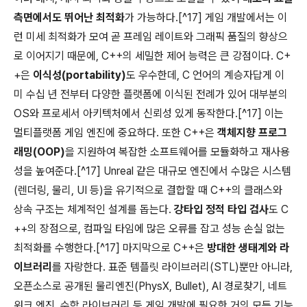
측면에서도 뛰어난 최적화
가 가능하다.[^17] 게임 개발에서는 이
런 미세 최적화가 모여 곧 프레임 레이트와 그래픽 품질의 향상으
로 이어지기 때문에, C++의 세밀한 제어 능력은 큰 강점이다. C+
+은
이식성(portability)
도 우수한데, C 언어의 계승자답게 이
미 수십 년 전부터 다양한 플랫폼에 이식된 전례가 있어 대부분의
OS와 프로세서 아키텍처에서 신뢰성 있게 동작한다.[^17] 이는
멀티플랫폼 게임 엔진에 중요하다. 또한 C++은
객체지향 프로그
래밍(OOP)
을 지원하여 복잡한 소프트웨어를 모듈화하고 재사용
성을 높여준다.[^17] Unreal 같은 대규모 엔진에서 수많은 시스템
(렌더링, 물리, UI 등)을 유기적으로 결합할 때 C++의 클래스와
상속 구조는 체계적인 설계를 돕는다.
강타입 정적 타입 검사
도 C
++의 장점으로, 컴파일 타임에 많은 오류를 잡고 성능 손실 없는
최적화를 수행한다.[^17] 마지막으로 C++은
방대한 생태계와 라
이브러리
를 자랑한다. 표준 템플릿 라이브러리(STL)뿐만 아니라,
오픈소스로 공개된 물리엔진(PhysX, Bullet), AI 경로찾기, 네트
워크 엔진, 수학 라이브러리 등 게임 개발에 필요한 거의 모든 기능