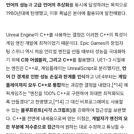
언어의 성능
과
고급 언어의 추상화
를 동시에 달성하려는 목적으로
1980년대에 탄생했고, 이후 폭넓은 분야에 활용되며 발전해왔다.
Unreal Engine이 C++를 사용하는 결정은 이러한 C++의 특성이
게임 엔진 개발에 최적이었기 때문이다. Epic Games의 창업자
팀 스위니 역시 처음 언리얼 엔진을 만들 때부터 성능을 극대화하
기 위해
C와 어셈블리, 그리고 C++
를 활용했다. UE1~3 시절에
는 엔진은 C++로, 게임플레이는 UnrealScript로 분리했지만,
언
어 간 경계로 인한 성능 손실과 한계를 인식
하고 UE4부터는
게임
플레이까지 모두 C++로 통합
하는 과감한 결정을 내렸다.[^14] 에
픽게임즈는 "엔진을 100% C++로 구현하여 최대한 최적화되도
록 만들겠다"고 천명했고,[^14] 그 대신 비프로그래머도 사용할
수 있는
블루프린트(시각 스크립트)
를 강화하여 접근성을 보완했
다. C++를 전면에 내세움으로써 얻는 이점은,
개발자가 엔진의 모
든 부분에 저수준으로 접근
하여 원하는 대로 수정하고 튜닝할 수