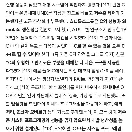
실행 성능이 낮았고 대형 시스템에 적합하지 않았다.[^13] 반면 C
언어는 운영체제 UNIX를 작성할 정도로 빠르고
저수준 제어
가 가
능했지만 고급 추상화가 부족했다. 스트롭스트룹은
C의 성능과 Si
mula의 생산성
을 결합하고자 했고, AT&T 벨 연구소에 합류한 19
79년에 본격적으로 C 확장 작업을 시작했다.[^13] 그 결과 나온
C++의 설계 목표는 다음과 같았다:
"C로 할 수 있는 것은 모두 C
++로 할 수 있어야 한다"
(즉 기존 C의 강점을 그대로 유지) 한편
"C의 위험하고 번거로운 부분을 대체할 더 나은 도구를 제공한
다"
였다.[^13] 예를 들어 C에서는 직접 메모리 할당/해제를 해야
하지만 C++에서는 생성자/소멸자와 RAII로 안전하게 자원을 관
리하고,[^13] 구조체에 함수 포인터를 써서 비슷하게 흉내내던 O
OP 개념을 언어 차원에서 클래스, 상속, 가상 함수로 지원했다. 또
한
템플릿
을 도입하여 제네릭 프로그래밍을 가능하게 하고,
예외
처리
,
연산자 오버로딩
등의 기능도 추가했는데, 이 모든 것이
저수
준 시스템 프로그래밍의 성능을 잃지 않으면서 개발 생산성을 높
이기 위한 설계
였다.[^13] 요약하면, C++는
시스템 프로그래밍