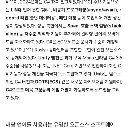
# 11이, 2024년에는 C# 13이 발표되었다.[^10] 주요 기능으로
는
LINQ
(언어 통합 쿼리),
비동기 프로그래밍(async/await)
,
r
ecord 타입
(불변 데이터용),
패턴 매칭
등이 도입되어 개발 생산
성이 향상되었다. 성능 측면에서는
Span
,
호출 스택 할당(stack
alloc)
등
저수준 최적화 기능
이 추가되어 관리형 언어의 오버헤
드를 최소화하고 있다. C#은 ECMA 표준 문서가 꾸준히 개정되
고 있으며,[^11] Roslyn 컴파일러를 포함한 구현이 완전 오픈소스
로 공개되어 있다.
Unity 엔진
은 과거 구식 Mono 런타임(C# 3.5
수준)을 사용했으나, 최근 .NET Core 기반으로 전환하여 최신 C
# 기능과 성능 개선을 적극적으로 도입하고 있다. Unity는 앞으로
최신 C# 버전과
DOTS(ECS)
같은 새로운 아키텍처를 지원하여,
C#으로도 더욱 고성능의 게임 개발
이 가능하도록 로드맵을 그리
고 있다.
해당 언어를 사용하는 유명한 오픈소스 소프트웨어