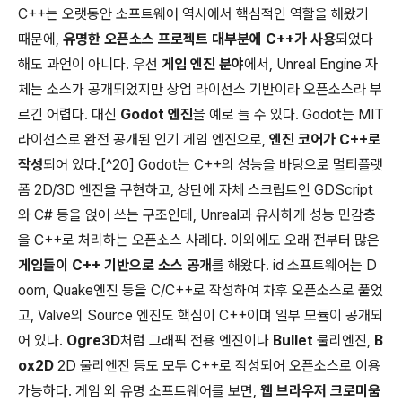
C++는 오랫동안 소프트웨어 역사에서 핵심적인 역할을 해왔기
때문에,
유명한 오픈소스 프로젝트 대부분에 C++가 사용
되었다
해도 과언이 아니다. 우선
게임 엔진 분야
에서, Unreal Engine 자
체는 소스가 공개되었지만 상업 라이선스 기반이라 오픈소스라 부
르긴 어렵다. 대신
Godot 엔진
을 예로 들 수 있다. Godot는 MIT
라이선스로 완전 공개된 인기 게임 엔진으로,
엔진 코어가 C++로
작성
되어 있다.[^20] Godot는 C++의 성능을 바탕으로 멀티플랫
폼 2D/3D 엔진을 구현하고, 상단에 자체 스크립트인 GDScript
와 C# 등을 얹어 쓰는 구조인데, Unreal과 유사하게 성능 민감층
을 C++로 처리하는 오픈소스 사례다. 이외에도 오래 전부터 많은
게임들이 C++ 기반으로 소스 공개
를 해왔다. id 소프트웨어는 D
oom, Quake엔진 등을 C/C++로 작성하여 차후 오픈소스로 풀었
고, Valve의 Source 엔진도 핵심이 C++이며 일부 모듈이 공개되
어 있다.
Ogre3D
처럼 그래픽 전용 엔진이나
Bullet
물리엔진,
B
ox2D
2D 물리엔진 등도 모두 C++로 작성되어 오픈소스로 이용
가능하다. 게임 외 유명 소프트웨어를 보면,
웹 브라우저 크로미움