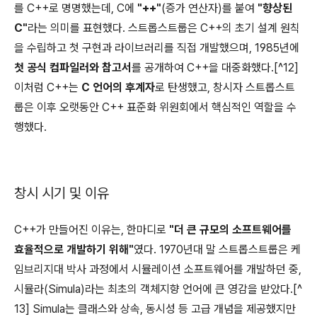
를 C++로 명명했는데, C에
"++"
(증가 연산자)를 붙여
"향상된
C"
라는 의미를 표현했다. 스트롭스트룹은 C++의 초기 설계 원칙
을 수립하고 첫 구현과 라이브러리를 직접 개발했으며, 1985년에
첫 공식 컴파일러와 참고서
를 공개하여 C++을 대중화했다.[^12]
이처럼 C++는
C 언어의 후계자
로 탄생했고, 창시자 스트롭스트
룹은 이후 오랫동안 C++ 표준화 위원회에서 핵심적인 역할을 수
행했다.
창시 시기 및 이유
C++가 만들어진 이유는, 한마디로
"더 큰 규모의 소프트웨어를
효율적으로 개발하기 위해"
였다. 1970년대 말 스트롭스트룹은 케
임브리지대 박사 과정에서 시뮬레이션 소프트웨어를 개발하던 중,
시뮬라(Simula)라는 최초의 객체지향 언어에 큰 영감을 받았다.[^
13] Simula는 클래스와 상속, 동시성 등 고급 개념을 제공했지만