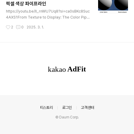
픽셀 색상 파이프라인
글 내용
https://youtu.be/II_rnWU7Uq8?si=ca0sBKc8Suc
4AXS1From Texture to Display: The Color Pipeli
ne of a Pixel in Unreal Engine | Unreal Fest 202
작성시간
2
0
2025. 3. 1.
4 영상 요약Rod Bogart (에픽게임즈 수석 색상 과학자)
의 Unreal Fest 2024 강연에서는 언리얼 엔진에서 픽셀
의 색상 파이프라인이 어떻게 구성되고 작동하는지를 자세
히 설명한다. 이 강연은 색상 과학의 기초 개념으로 시작하
여, 텍스처 입력부터 최종 디스플레이 출력까지 색상 변환
이 이루어지는 모든 단계와 각 단계에서 사용자가 제어할
수 있는 요소들을 다룬다. 강연의 목표는 언리얼 엔진의 렌
더링 과정 전반에 걸쳐 올바른 색상 관리를 함으로써 창작
자가 ..
의안내
티스토리
로그인
고객센터
© Daum Corp.