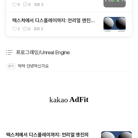
0
0
조회
3
텍스처에서 디스플레이까지: 언리얼 엔진의
픽셀 색상 파이프라인
2
0
조회
3
프로그래밍/Unreal Engine
분류 전체보기
주요 글 목록
하하 안녕하신가요
공지
텍스처에서 디스플레이까지: 언리얼 엔진의